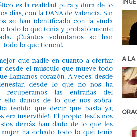
INGE
lico es la realidad pura y dura de lo
os días, con la DANA de Valencia. Sin
s se han identificado con la viuda
ado todo lo que tenía y probablemente
da. ¡Cuántos voluntarios se han
 todo lo que tienen!.
A LA
mejor que nadie en cuanto a ofertar
ar desde el músculo que mueve todo
ue llamamos corazón. A veces, desde
bienestar, desde lo que no nos ha
 recuperamos las entrañas del
r ello damos de lo que nos sobra.
 ha tenido que decir que basta ya,
ORAC
era inservible!. El propio Jesús nos
 «
los demás han dado de lo que les
e mujer ha echado todo lo que tenía