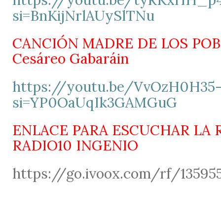
si=BnKijNrlAUySlTNu
CANCIÓN MADRE DE LOS POB
Cesáreo Gabaráin
https://youtu.be/VvOzH0H35
si=YP0OaUqIk3GAMGuG
ENLACE PARA ESCUCHAR LA 
RADIO10 INGENIO
https://go.ivoox.com/rf/13595