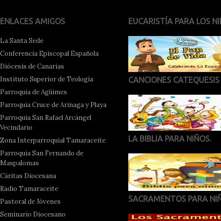
ENLACES AMIGOS
EUCARISTÍA PARA LOS NI
La Santa Sede
Conferencia Episcopal Española
Diócesis de Canarias
Instituto Superior de Teología
CANCIONES CATEQUESIS
Parroquia de Agüimes
Parroquia Cruce de Arinaga y Playa
Parroquia San Rafael Arcángel
Vecindario
LA BIBLIA PARA NIÑOS.
Zona Interparroquial Tamaraceite
Parroquia San Fernando de
Maspalomas
Cáritas Diocesana
Radio Tamaraceite
SACRAMENTOS PARA NI
Pastoral de Jóvenes
Seminario Diocesano