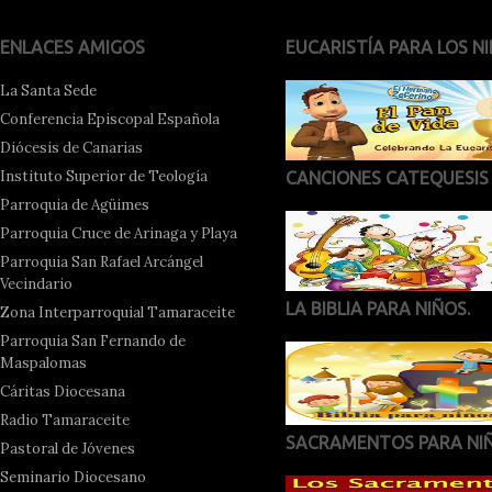
ENLACES AMIGOS
EUCARISTÍA PARA LOS NI
La Santa Sede
Conferencia Episcopal Española
Diócesis de Canarias
Instituto Superior de Teología
CANCIONES CATEQUESIS
Parroquia de Agüimes
Parroquia Cruce de Arinaga y Playa
Parroquia San Rafael Arcángel
Vecindario
LA BIBLIA PARA NIÑOS.
Zona Interparroquial Tamaraceite
Parroquia San Fernando de
Maspalomas
Cáritas Diocesana
Radio Tamaraceite
SACRAMENTOS PARA NI
Pastoral de Jóvenes
Seminario Diocesano