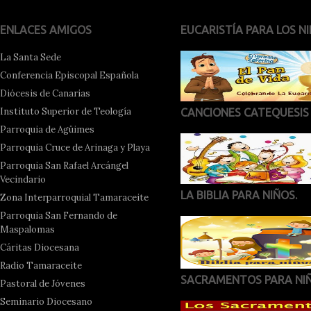
ENLACES AMIGOS
EUCARISTÍA PARA LOS NI
La Santa Sede
Conferencia Episcopal Española
Diócesis de Canarias
Instituto Superior de Teología
CANCIONES CATEQUESIS
Parroquia de Agüimes
Parroquia Cruce de Arinaga y Playa
Parroquia San Rafael Arcángel
Vecindario
LA BIBLIA PARA NIÑOS.
Zona Interparroquial Tamaraceite
Parroquia San Fernando de
Maspalomas
Cáritas Diocesana
Radio Tamaraceite
SACRAMENTOS PARA NI
Pastoral de Jóvenes
Seminario Diocesano