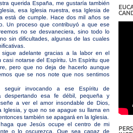
stra querida España, me gustaría también
EUCA
glesia, esa Iglesia nuestra, esa Iglesia de
CAND
sia está de cumple. Hace dos mil años se
so. Un proceso que contribuyó a que ese
reemos no se desvaneciera, sino todo lo
 no sin dificultades, algunas de las cuales
ificativas.
sigue adelante gracias a la labor en el
n casi notarse del Espíritu. Un Espíritu que
re, pero que no deja de hacerlo aunque
remos que se nos note que nos sentimos
 seguir invocando a ese Espíritu de
a despertando esa fe débil, pequeña y
nseñe a ver el amor insondable de Dios,
a Iglesia, y que no se apague su llama en
ntonces también se apagará en la Iglesia.
u haga que Jesús ocupe el centro de mi
PERS
lante o lo oscurezca. Que sea capaz de