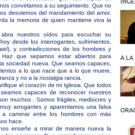
INGE
e nos convirtamos a su seguimiento. Que no
nos desviemos del mandamiento del amor.
da la memoria de quien mantiene viva la
 abra nuestros oídos para escuchar su
hoy desde los interrogantes, sufrimientos,
rael), y contradicciones de los hombres y
. Haz que sepamos estar abiertos para
A LA
sta sociedad nueva. Que seamos capaces,
 atentos a lo que nace que a lo que muere,
ranza y no a la nostalgia rancia.
rifique el corazón de mi Iglesia. Que todos
 seamos capaces de reconocer nuestros
son muchos . Somos frágiles, mediocres y
muy arrogantes y aparentamos una falsa
ORAC
 a caminar entre los hombres con más
nos hace.
u nos enseñe a mirar de manera nueva la