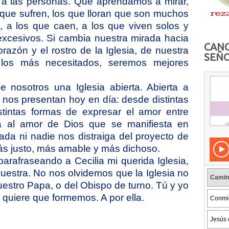
 a las personas. Que aprendamos a mirar,
que sufren, los que lloran que son muchos
 a los que caen, a los que viven solos y
xcesivos. Si cambia nuestra mirada hacia
CANC
razón y el rostro de la Iglesia, de nuestra
SEÑO
 los más necesitados, seremos mejores
 nosotros una Iglesia abierta. Abierta a
 nos presentan hoy en día: desde distintas
istintas formas de expresar el amor entre
tiva al amor de Dios que se manifiesta en
da ni nadie nos distraiga del proyecto de
s justo, más amable y más dichoso.
arafraseando a Cecilia mi querida Iglesia,
nuestra. No nos olvidemos que la Iglesia no
uestro Papa, o del Obispo de turno. Tú y yo
quiere que formemos. A por ella.
S