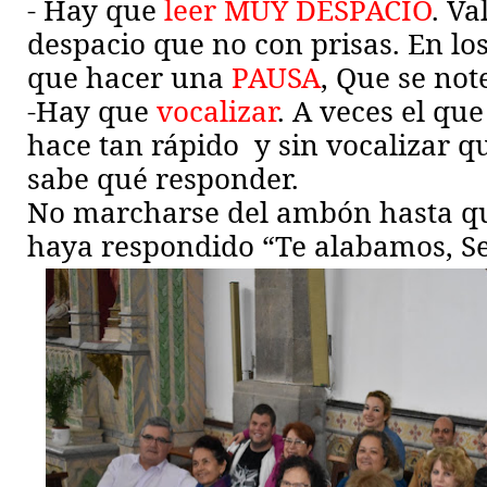
- Hay que
leer MUY DESPACIO
. Va
despacio que no con prisas. En lo
que hacer una
PAUSA
, Que se not
-Hay que
vocalizar
. A veces el que
hace tan rápido
y sin vocalizar q
sabe qué responder.
No marcharse del ambón hasta qu
haya respondido “Te alabamos, S