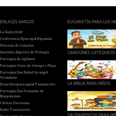
ENLACES AMIGOS
EUCARISTÍA PARA LOS NI
La Santa Sede
Conferencia Episcopal Española
Diócesis de Canarias
Instituto Superior de Teología
CANCIONES CATEQUESIS
Parroquia de Agüimes
Parroquia Cruce de Arinaga y Playa
Parroquia San Rafael Arcángel
Vecindario
LA BIBLIA PARA NIÑOS.
Zona Interparroquial Tamaraceite
Parroquia San Fernando de
Maspalomas
Cáritas Diocesana
Radio Tamaraceite
SACRAMENTOS PARA NI