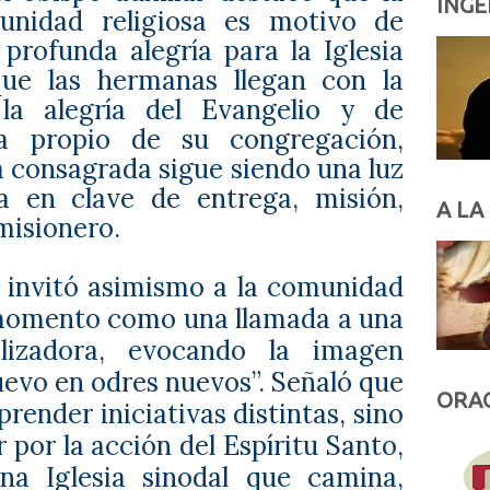
INGE
unidad religiosa es motivo de
 profunda alegría para la Iglesia
ue las hermanas llegan con la
la alegría del Evangelio y de
a propio de su congregación,
a consagrada sigue siendo una luz
da en clave de entrega, misión,
A LA
 misionero.
 invitó asimismo a la comunidad
e momento como una llamada a una
lizadora, evocando la imagen
uevo en odres nuevos”. Señaló que
ORAC
render iniciativas distintas, sino
 por la acción del Espíritu Santo,
na Iglesia sinodal que camina,