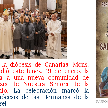
 la diócesis de Canarias, Mons.
idió este lunes, 19 de enero, la
ida a una nueva comunidad de
lesia de Nuestra Señora de la
io.
La celebración marcó la
diócesis de las Hermanas de la
PARRO
el.