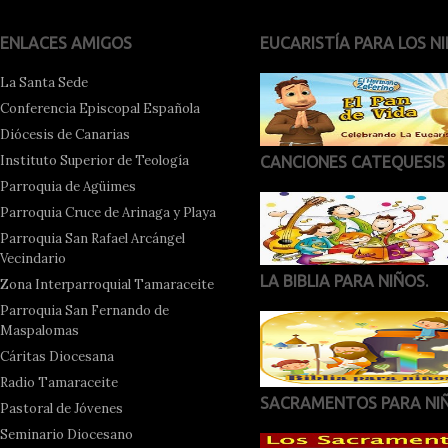
ENLACES AMIGOS
EUCARISTÍA PARA LOS NI
La Santa Sede
Conferencia Episcopal Española
Diócesis de Canarias
Instituto Superior de Teología
CANCIONES CATEQUESIS
Parroquia de Agüimes
Parroquia Cruce de Arinaga y Playa
Parroquia San Rafael Arcángel
Vecindario
LA BIBLIA PARA NIÑOS.
Zona Interparroquial Tamaraceite
Parroquia San Fernando de
Maspalomas
Cáritas Diocesana
Radio Tamaraceite
SACRAMENTOS PARA NI
Pastoral de Jóvenes
Seminario Diocesano