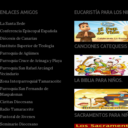
ENLACES AMIGOS
EUCARISTÍA PARA LOS NI
La Santa Sede
Conferencia Episcopal Española
Diócesis de Canarias
Instituto Superior de Teología
CANCIONES CATEQUESIS
Parroquia de Agüimes
Parroquia Cruce de Arinaga y Playa
Parroquia San Rafael Arcángel
Vecindario
LA BIBLIA PARA NIÑOS.
Zona Interparroquial Tamaraceite
Parroquia San Fernando de
Maspalomas
Cáritas Diocesana
Radio Tamaraceite
SACRAMENTOS PARA NI
Pastoral de Jóvenes
Seminario Diocesano