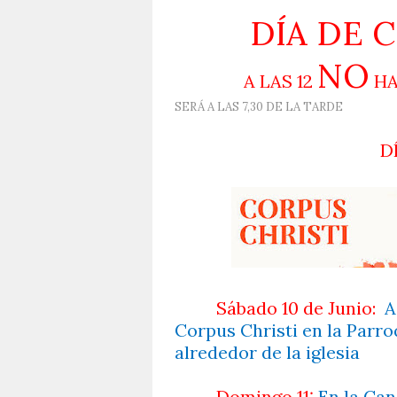
DÍA DE 
NO
A LAS 12
HA
SERÁ A LAS 7,30 DE LA TARDE
D
Sábado 10 de Junio:
A
Corpus Christi en la Parro
alrededor de la iglesia
Domingo 11:
En la Cand