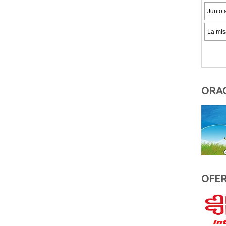
ORAC
OFER