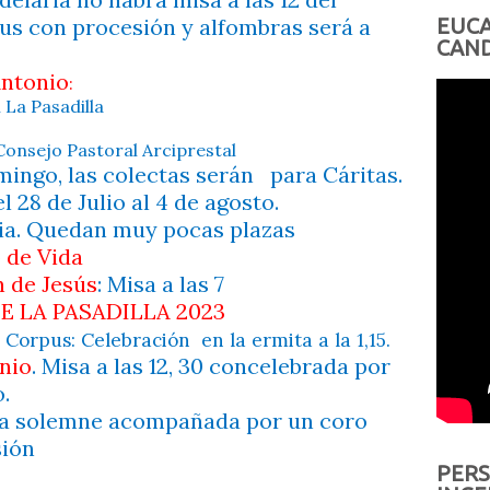
us con procesión y alfombras será a
EUCA
CAND
Antonio
:
 La Pasadilla
 Consejo Pastoral Arciprestal
ingo, las colectas serán
para Cáritas.
l 28 de Julio al 4 de agosto.
ia. Quedan muy pocas plazas
 de Vida
n de Jesús
: Misa a las 7
E LA PASADILLA 2023
 Corpus: Celebración
en la ermita a la 1,15.
onio
. Misa a las 12, 30 concelebrada por
.
isa solemne acompañada por un coro
sión
PERS