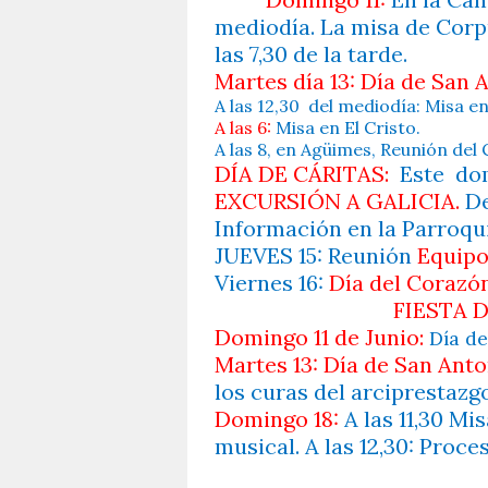
mediodía. La misa de Corp
las 7,30 de la tarde.
Martes día 13: Día de San 
A las 12,30
del mediodía: Misa en
A las 6:
Misa en El Cristo.
A las 8, en Agüimes, Reunión del
DÍA DE CÁRITAS:
Este
dom
EXCURSIÓN A GALICIA.
De
Información en la Parroqu
JUEVES 15: Reunión
Equipo
Viernes 16:
Día del Corazó
FIESTA D
Domingo 11 de Junio:
Día de
Martes 13: Día de San Ant
los curas del arciprestazgo
Domingo 18:
A las 11,30 M
musical. A las 12,30: Proce