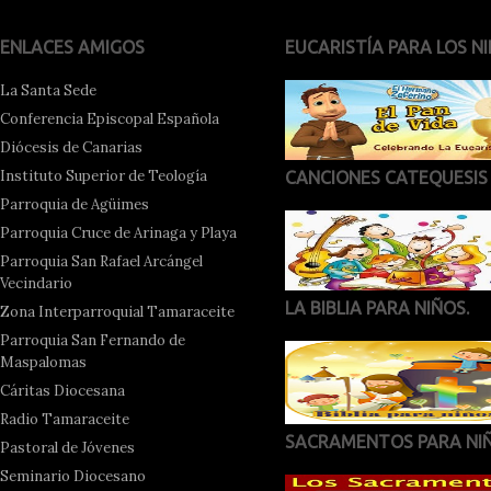
ENLACES AMIGOS
EUCARISTÍA PARA LOS NI
La Santa Sede
Conferencia Episcopal Española
Diócesis de Canarias
Instituto Superior de Teología
CANCIONES CATEQUESIS
Parroquia de Agüimes
Parroquia Cruce de Arinaga y Playa
Parroquia San Rafael Arcángel
Vecindario
LA BIBLIA PARA NIÑOS.
Zona Interparroquial Tamaraceite
Parroquia San Fernando de
Maspalomas
Cáritas Diocesana
Radio Tamaraceite
SACRAMENTOS PARA NI
Pastoral de Jóvenes
Seminario Diocesano