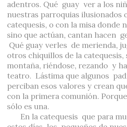
adentros. Qué
guay
ver a los ni
nuestras parroquias ilusionados 
catequesis, o con la misa donde 
sino que actúan, cantan hacen
g
Qué guay verles
de merienda, j
otros chiquillos de la catequesis,
montaña, riéndose, rezando
y h
teatro.
Lástima que algunos
pad
perciban esos valores y crean qu
con la primera comunión. Porque
sólo es una.
En la catequesis
que para m
estos días, los
pequeños de nuest