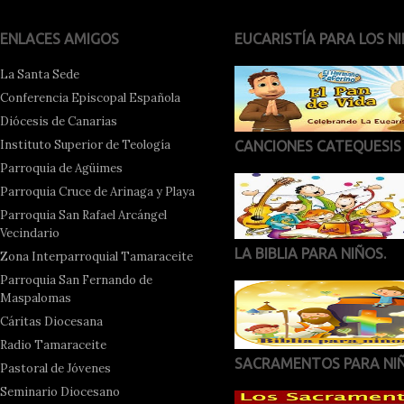
ENLACES AMIGOS
EUCARISTÍA PARA LOS NI
La Santa Sede
Conferencia Episcopal Española
Diócesis de Canarias
Instituto Superior de Teología
CANCIONES CATEQUESIS
Parroquia de Agüimes
Parroquia Cruce de Arinaga y Playa
Parroquia San Rafael Arcángel
Vecindario
LA BIBLIA PARA NIÑOS.
Zona Interparroquial Tamaraceite
Parroquia San Fernando de
Maspalomas
Cáritas Diocesana
Radio Tamaraceite
SACRAMENTOS PARA NI
Pastoral de Jóvenes
Seminario Diocesano