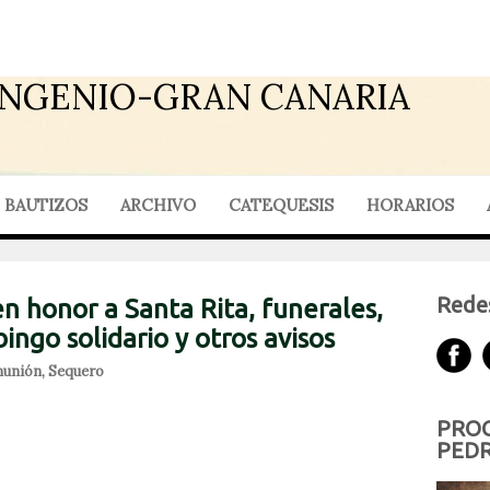
INGENIO-GRAN CANARIA
BAUTIZOS
ARCHIVO
CATEQUESIS
HORARIOS
Redes
en honor a Santa Rita, funerales,
ingo solidario y otros avisos
munión
,
Sequero
PROG
PEDR