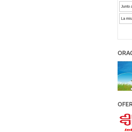
ORAC
OFER