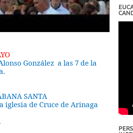
EUCA
CAND
AYO
 Alonso González
a las 7 de la
a.
ÁBANA SANTA
 la iglesia de Cruce de Arinaga
.
PERS