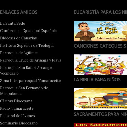
ENLACES AMIGOS
EUCARISTÍA PARA LOS NI
La Santa Sede
Conferencia Episcopal Española
Diócesis de Canarias
Instituto Superior de Teología
CANCIONES CATEQUESIS
Parroquia de Agüimes
Parroquia Cruce de Arinaga y Playa
Parroquia San Rafael Arcángel
Vecindario
LA BIBLIA PARA NIÑOS.
Zona Interparroquial Tamaraceite
Parroquia San Fernando de
Maspalomas
Cáritas Diocesana
Radio Tamaraceite
SACRAMENTOS PARA NI
Pastoral de Jóvenes
Seminario Diocesano