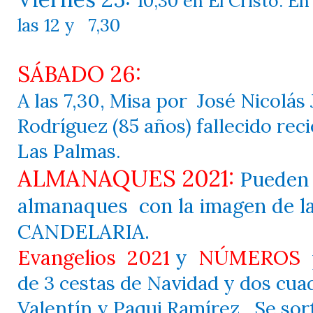
10,30 en El Cristo. En
las 12 y
7,30
SÁBADO 26:
A las 7,30, Misa por
José Nicolás
Rodríguez (85 años) fallecido re
Las Palmas.
ALMANAQUES 2021:
Pueden s
almanaques
con la imagen de 
CANDELARIA.
Evangelios
2021
y
NÚMEROS
de 3 cestas de Navidad y dos cu
Valentín y Paqui Ramírez.
Se sor