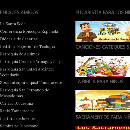
ENLACES AMIGOS
EUCARISTÍA PARA LOS NI
La Santa Sede
Conferencia Episcopal Española
Diócesis de Canarias
Instituto Superior de Teología
CANCIONES CATEQUESIS
Parroquia de Agüimes
Parroquia Cruce de Arinaga y Playa
Parroquia San Rafael Arcángel
Vecindario
LA BIBLIA PARA NIÑOS.
Zona Interparroquial Tamaraceite
Parroquia San Fernando de
Maspalomas
Cáritas Diocesana
Radio Tamaraceite
SACRAMENTOS PARA NI
Pastoral de Jóvenes
Seminario Diocesano