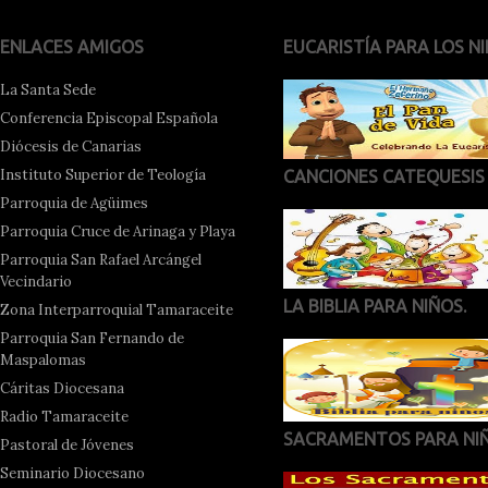
ENLACES AMIGOS
EUCARISTÍA PARA LOS NI
La Santa Sede
Conferencia Episcopal Española
Diócesis de Canarias
Instituto Superior de Teología
CANCIONES CATEQUESIS
Parroquia de Agüimes
Parroquia Cruce de Arinaga y Playa
Parroquia San Rafael Arcángel
Vecindario
LA BIBLIA PARA NIÑOS.
Zona Interparroquial Tamaraceite
Parroquia San Fernando de
Maspalomas
Cáritas Diocesana
Radio Tamaraceite
SACRAMENTOS PARA NI
Pastoral de Jóvenes
Seminario Diocesano