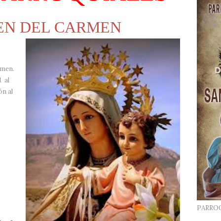
GEN DEL CARMEN
rmen.
1
al
ón al
PARRO