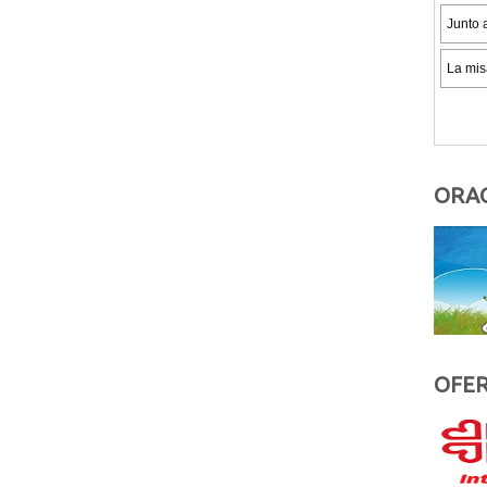
ORAC
OFER