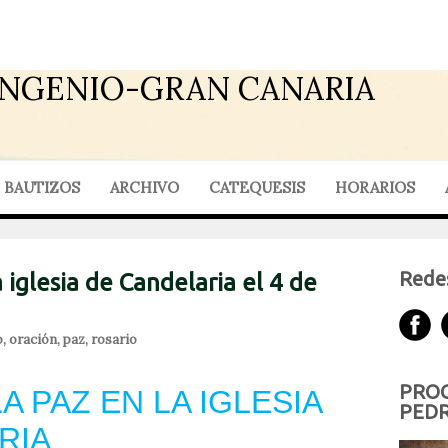
INGENIO-GRAN CANARIA
BAUTIZOS
ARCHIVO
CATEQUESIS
HORARIOS
Redes
a iglesia de Candelaria el 4 de
o
,
oración
,
paz
,
rosario
PROG
 PAZ EN LA IGLESIA
PEDR
RIA