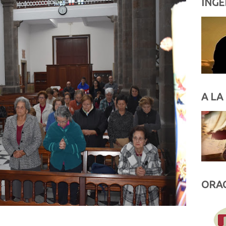
INGE
A LA
ORAC