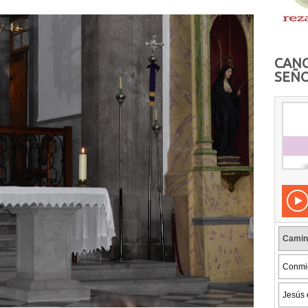
CANC
SEÑO