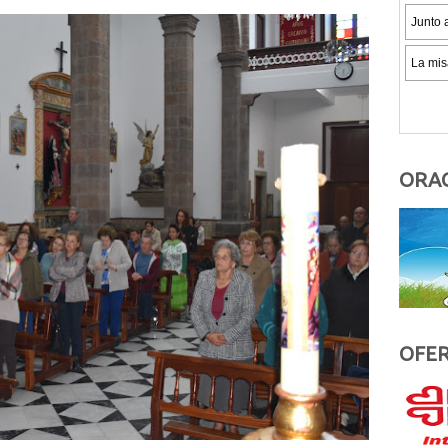
ORAC
OFER