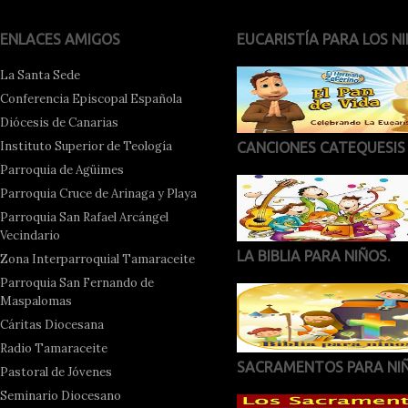
ENLACES AMIGOS
EUCARISTÍA PARA LOS NI
La Santa Sede
Conferencia Episcopal Española
Diócesis de Canarias
Instituto Superior de Teología
CANCIONES CATEQUESIS
Parroquia de Agüimes
Parroquia Cruce de Arinaga y Playa
Parroquia San Rafael Arcángel
Vecindario
LA BIBLIA PARA NIÑOS.
Zona Interparroquial Tamaraceite
Parroquia San Fernando de
Maspalomas
Cáritas Diocesana
Radio Tamaraceite
SACRAMENTOS PARA NI
Pastoral de Jóvenes
Seminario Diocesano