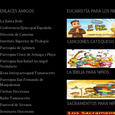
ENLACES AMIGOS
EUCARISTÍA PARA LOS NI
La Santa Sede
Conferencia Episcopal Española
Diócesis de Canarias
Instituto Superior de Teología
CANCIONES CATEQUESIS
Parroquia de Agüimes
Parroquia Cruce de Arinaga y Playa
Parroquia San Rafael Arcángel
Vecindario
LA BIBLIA PARA NIÑOS.
Zona Interparroquial Tamaraceite
Parroquia San Fernando de
Maspalomas
Cáritas Diocesana
Radio Tamaraceite
SACRAMENTOS PARA NI
Pastoral de Jóvenes
Seminario Diocesano