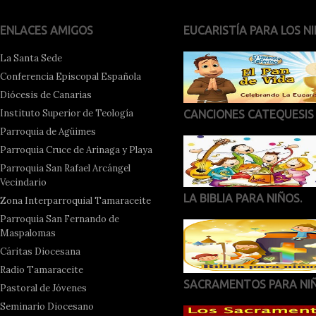
ENLACES AMIGOS
EUCARISTÍA PARA LOS NI
La Santa Sede
Conferencia Episcopal Española
Diócesis de Canarias
Instituto Superior de Teología
CANCIONES CATEQUESIS
Parroquia de Agüimes
Parroquia Cruce de Arinaga y Playa
Parroquia San Rafael Arcángel
Vecindario
LA BIBLIA PARA NIÑOS.
Zona Interparroquial Tamaraceite
Parroquia San Fernando de
Maspalomas
Cáritas Diocesana
Radio Tamaraceite
SACRAMENTOS PARA NI
Pastoral de Jóvenes
Seminario Diocesano