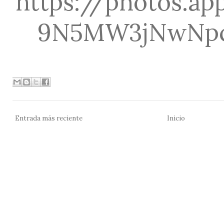
https://photos.ap
9N5MW3jNwNpc
Entrada más reciente
Inicio