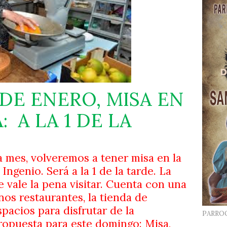
DE ENERO, MISA EN
A:
A LA 1 DE LA
 mes, volveremos a tener misa en la
Ingenio. Será a la 1 de la tarde. La
e vale la pena visitar. Cuenta con una
os restaurantes, la tienda de
spacios para disfrutar de la
PARRO
ropuesta para este domingo: Misa,