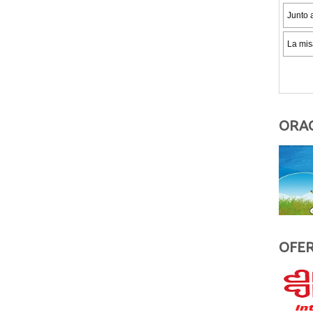
ORAC
OFER