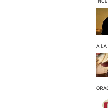
INGE
A LA
ORAC