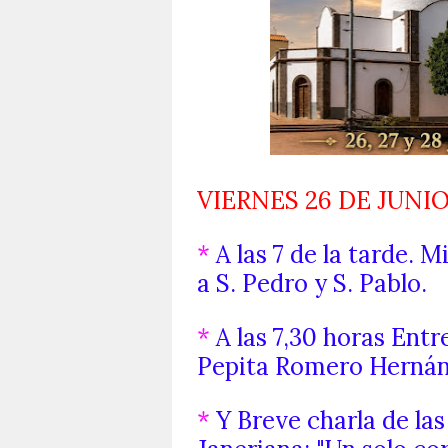
VIERNES 26 DE JUNI
*
A las 7 de la tarde. 
a S. Pedro y S. Pablo.
*
A las 7,30 horas Entr
Pepita Romero Hernánd
*
Y Breve charla de las