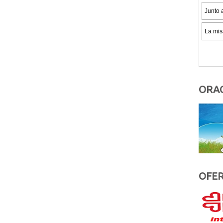
ORAC
OFER