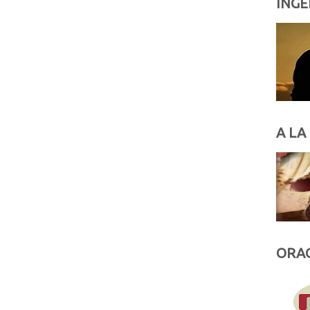
INGE
A LA
ORAC