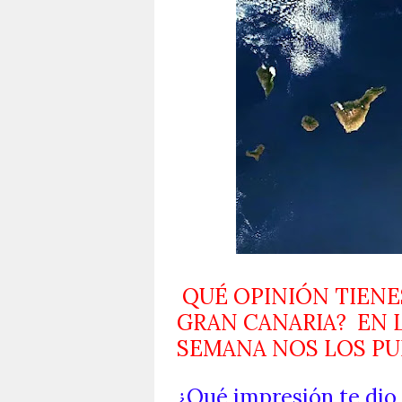
QUÉ OPINIÓN TIENES
GRAN CANARIA? EN L
SEMANA NOS LOS P
¿Qué impresión te dio l