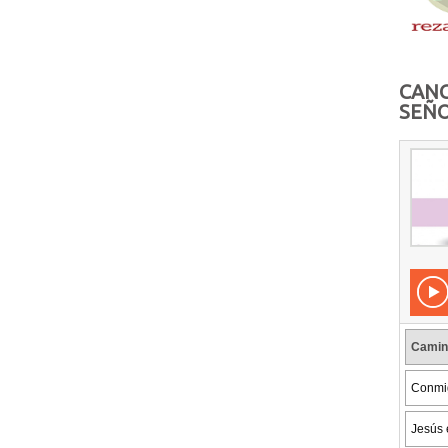
CANC
SEÑO