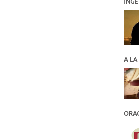
INGE
A LA
ORAC