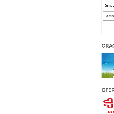
ORAC
OFER