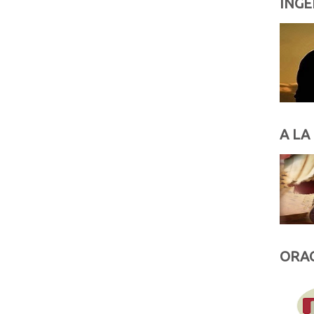
INGE
A LA
ORAC