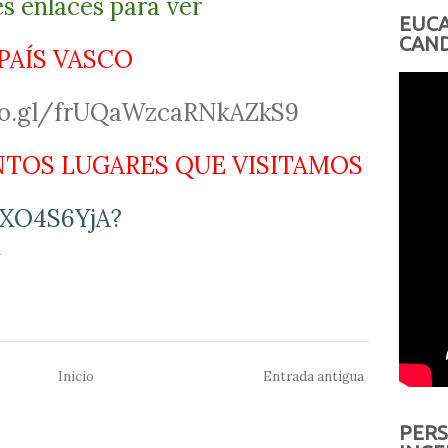
es enlaces para ver
EUCA
CAND
 PAÍS VASCO
goo.gl/frUQaWzcaRNkAZkS9
INTOS LUGARES QUE VISITAMOS
0XO4S6YjA?
Inicio
Entrada antigua
PERS