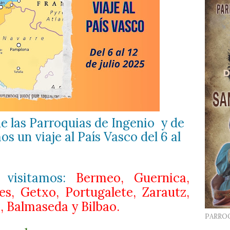
 las Parroquias de Ingenio
y de
os un viaje al País Vasco del 6 al
 visitamos:
Bermeo, Guernica,
les, Getxo, Portugalete, Zarautz,
, Balmaseda y Bilbao.
PARRO