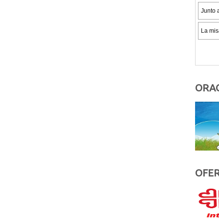
ORAC
OFER