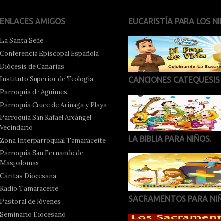
ENLACES AMIGOS
EUCARISTÍA PARA LOS NI
La Santa Sede
Conferencia Episcopal Española
Diócesis de Canarias
Instituto Superior de Teología
CANCIONES CATEQUESIS
Parroquia de Agüimes
Parroquia Cruce de Arinaga y Playa
Parroquia San Rafael Arcángel
Vecindario
LA BIBLIA PARA NIÑOS.
Zona Interparroquial Tamaraceite
Parroquia San Fernando de
Maspalomas
Cáritas Diocesana
Radio Tamaraceite
SACRAMENTOS PARA NI
Pastoral de Jóvenes
Seminario Diocesano