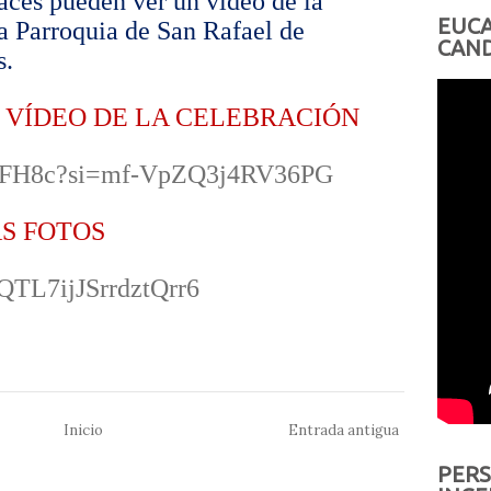
laces pueden ver un vídeo de la
EUCA
a Parroquia de San Rafael de
CAND
s.
 VÍDEO DE LA CELEBRACIÓN
t6WFH8c?si=mf-VpZQ3j4RV36PG
S FOTOS
l/QTL7ijJSrrdztQrr6
Inicio
Entrada antigua
PERS