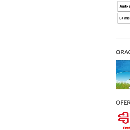
ORAC
OFER