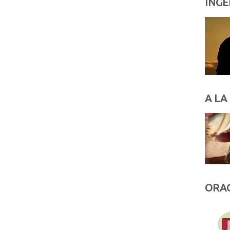
INGE
A LA
ORAC