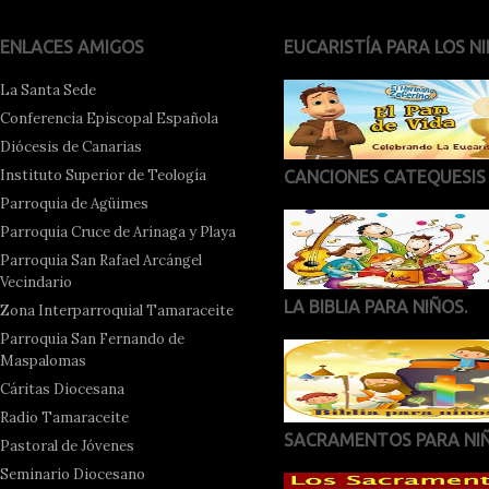
ENLACES AMIGOS
EUCARISTÍA PARA LOS NI
La Santa Sede
Conferencia Episcopal Española
Diócesis de Canarias
Instituto Superior de Teología
CANCIONES CATEQUESIS
Parroquia de Agüimes
Parroquia Cruce de Arinaga y Playa
Parroquia San Rafael Arcángel
Vecindario
LA BIBLIA PARA NIÑOS.
Zona Interparroquial Tamaraceite
Parroquia San Fernando de
Maspalomas
Cáritas Diocesana
Radio Tamaraceite
SACRAMENTOS PARA NI
Pastoral de Jóvenes
Seminario Diocesano