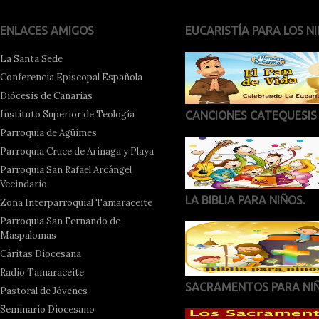
ENLACES AMIGOS
EUCARISTÍA PARA LOS NI
La Santa Sede
Conferencia Episcopal Española
Diócesis de Canarias
Instituto Superior de Teología
CANCIONES CATEQUESIS
Parroquia de Agüimes
Parroquia Cruce de Arinaga y Playa
Parroquia San Rafael Arcángel
Vecindario
LA BIBLIA PARA NIÑOS.
Zona Interparroquial Tamaraceite
Parroquia San Fernando de
Maspalomas
Cáritas Diocesana
Radio Tamaraceite
SACRAMENTOS PARA NI
Pastoral de Jóvenes
Seminario Diocesano