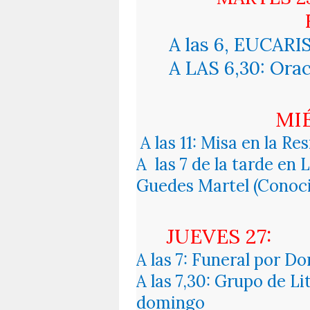
A las 6, EUCARI
A LAS 6,30: Orac
MI
A las 11: Misa en la R
A
las 7 de la tarde en
Guedes Martel (Conocid
JUEVES 27:
A las 7: Funeral por D
A las 7,30: Grupo de L
domingo