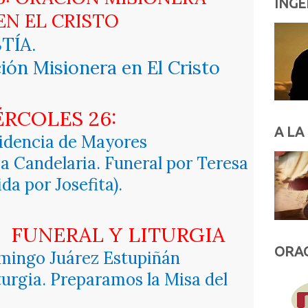
INGE
EN EL CRISTO
STÍA.
ión Misionera en El Cristo
ÉRCOLES 26:
A LA
esidencia de Mayores
 La Candelaria. Funeral por Teresa
a por Josefita).
FUNERAL Y LITURGIA
ORAC
omingo Juárez Estupiñán
iturgia. Preparamos la Misa del