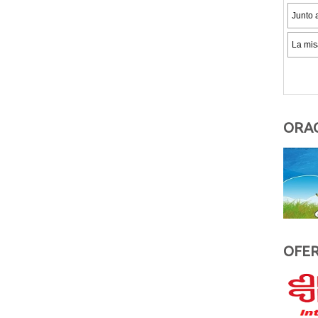
ORAC
OFER