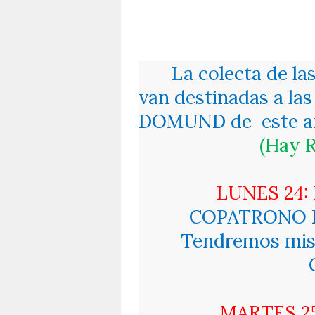
La colecta de la
van destinadas a las
DOMUND de
este 
(Hay R
LUNES 24:
COPATRONO D
Tendremos misa 
MARTES 2