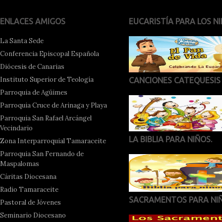
ENLACES AMIGOS
EUCARISTÍA PARA LOS NI
La Santa Sede
Conferencia Episcopal Española
Diócesis de Canarias
Instituto Superior de Teología
CANCIONES CATEQUESIS
Parroquia de Agüimes
Parroquia Cruce de Arinaga y Playa
Parroquia San Rafael Arcángel
Vecindario
LA BIBLIA PARA NIÑOS.
Zona Interparroquial Tamaraceite
Parroquia San Fernando de
Maspalomas
Cáritas Diocesana
Radio Tamaraceite
SACRAMENTOS PARA NI
Pastoral de Jóvenes
Seminario Diocesano