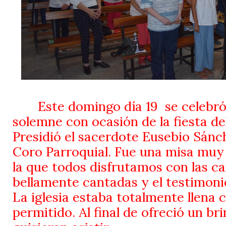
Este domingo día 19
se celebró
solemne con ocasión de la fiesta de
Presidió el sacerdote Eusebio Sánc
Coro Parroquial. Fue una misa muy 
la que todos disfrutamos con las c
bellamente cantadas y el testimoni
La iglesia estaba totalmente llena c
permitido. Al final de ofreció un br