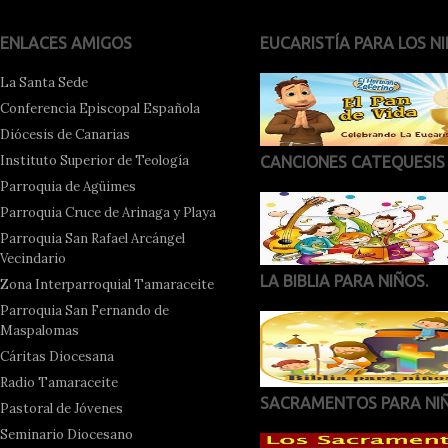
ENLACES AMIGOS
EUCARISTÍA PARA LOS NI
La Santa Sede
Conferencia Episcopal Española
Diócesis de Canarias
Instituto Superior de Teología
CANCIONES CATEQUESIS
Parroquia de Agüimes
Parroquia Cruce de Arinaga y Playa
Parroquia San Rafael Arcángel
Vecindario
LA BIBLIA PARA NIÑOS.
Zona Interparroquial Tamaraceite
Parroquia San Fernando de
Maspalomas
Cáritas Diocesana
Radio Tamaraceite
SACRAMENTOS PARA NI
Pastoral de Jóvenes
Seminario Diocesano