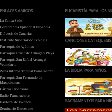
ENLACES AMIGOS
EUCARISTÍA PARA LOS NI
La Santa Sede
Conferencia Episcopal Española
Diócesis de Canarias
Instituto Superior de Teología
CANCIONES CATEQUESIS
Parroquia de Agüimes
Parroquia Cruce de Arinaga y Playa
Parroquia San Rafael Arcángel
Vecindario
LA BIBLIA PARA NIÑOS.
Zona Interparroquial Tamaraceite
Parroquia San Fernando de
Maspalomas
Cáritas Diocesana
Radio Tamaraceite
SACRAMENTOS PARA NI
Pastoral de Jóvenes
Seminario Diocesano