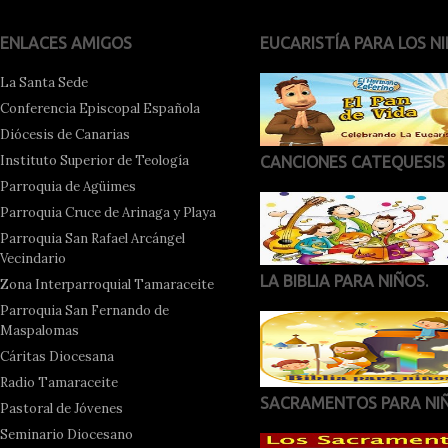
ENLACES AMIGOS
EUCARISTÍA PARA LOS NI
La Santa Sede
Conferencia Episcopal Española
Diócesis de Canarias
Instituto Superior de Teología
CANCIONES CATEQUESIS
Parroquia de Agüimes
Parroquia Cruce de Arinaga y Playa
Parroquia San Rafael Arcángel
Vecindario
LA BIBLIA PARA NIÑOS.
Zona Interparroquial Tamaraceite
Parroquia San Fernando de
Maspalomas
Cáritas Diocesana
Radio Tamaraceite
SACRAMENTOS PARA NI
Pastoral de Jóvenes
Seminario Diocesano