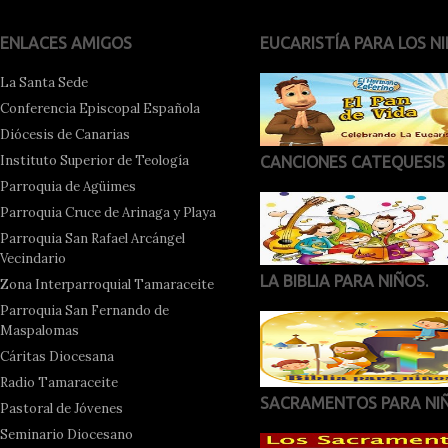
ENLACES AMIGOS
EUCARISTÍA PARA LOS NI
La Santa Sede
Conferencia Episcopal Española
Diócesis de Canarias
Instituto Superior de Teología
CANCIONES CATEQUESIS
Parroquia de Agüimes
Parroquia Cruce de Arinaga y Playa
Parroquia San Rafael Arcángel
Vecindario
LA BIBLIA PARA NIÑOS.
Zona Interparroquial Tamaraceite
Parroquia San Fernando de
Maspalomas
Cáritas Diocesana
Radio Tamaraceite
SACRAMENTOS PARA NI
Pastoral de Jóvenes
Seminario Diocesano