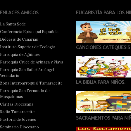
ENLACES AMIGOS
EUCARISTÍA PARA LOS NI
La Santa Sede
Conferencia Episcopal Española
Diócesis de Canarias
Instituto Superior de Teología
CANCIONES CATEQUESIS
Parroquia de Agüimes
Parroquia Cruce de Arinaga y Playa
Parroquia San Rafael Arcángel
Vecindario
LA BIBLIA PARA NIÑOS.
Zona Interparroquial Tamaraceite
Parroquia San Fernando de
Maspalomas
Cáritas Diocesana
Radio Tamaraceite
SACRAMENTOS PARA NI
Pastoral de Jóvenes
Seminario Diocesano