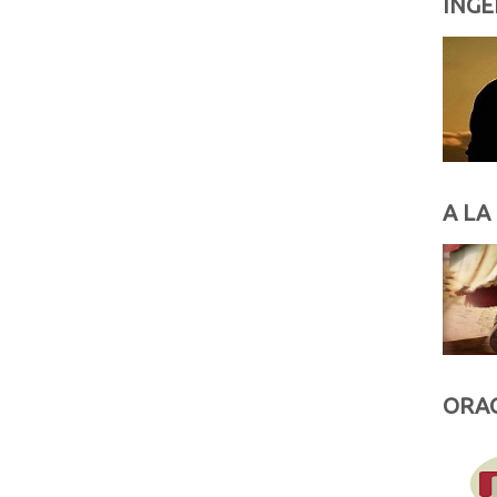
INGE
A LA
ORAC