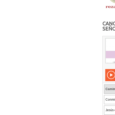
CANC
SEÑO