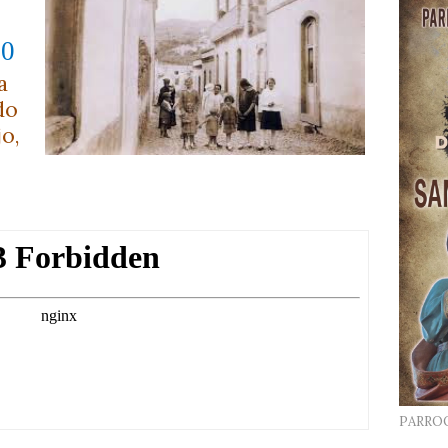
20
a
do
jo,
PARRO