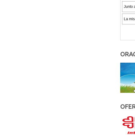
ORAC
OFER