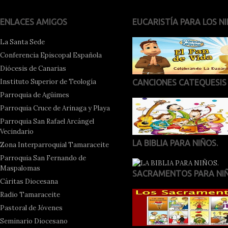
ENLACES AMIGOS
EUCARISTÍA PARA LOS NI
La Santa Sede
Conferencia Episcopal Española
Diócesis de Canarias
Instituto Superior de Teología
CANCIONES CATEQUESIS
Parroquia de Agüimes
Parroquia Cruce de Arinaga y Playa
Parroquia San Rafael Arcángel
Vecindario
LA BIBLIA PARA NIÑOS.
Zona Interparroquial Tamaraceite
Parroquia San Fernando de
Maspalomas
SACRAMENTOS PARA NI
Cáritas Diocesana
Radio Tamaraceite
Pastoral de Jóvenes
Seminario Diocesano