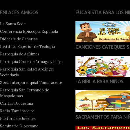
ENLACES AMIGOS
EUCARISTÍA PARA LOS NI
La Santa Sede
Conferencia Episcopal Española
Diócesis de Canarias
Instituto Superior de Teología
CANCIONES CATEQUESIS
Parroquia de Agüimes
Parroquia Cruce de Arinaga y Playa
Parroquia San Rafael Arcángel
Vecindario
LA BIBLIA PARA NIÑOS.
Zona Interparroquial Tamaraceite
Parroquia San Fernando de
Maspalomas
Cáritas Diocesana
Radio Tamaraceite
SACRAMENTOS PARA NI
Pastoral de Jóvenes
Seminario Diocesano