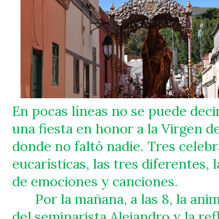
En pocas líneas no se puede decir
una fiesta en honor a la Virgen d
donde no faltó nadie. Tres celeb
eucarísticas, las tres diferentes, l
de emociones y canciones.
Por la mañana, a las 8, la ani
del seminarista Alejandro y la re