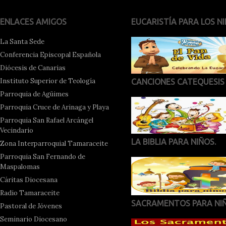
ENLACES AMIGOS
EUCARISTÍA PARA LOS NI
La Santa Sede
Conferencia Episcopal Española
Diócesis de Canarias
Instituto Superior de Teología
CANCIONES CATEQUESIS
Parroquia de Agüimes
Parroquia Cruce de Arinaga y Playa
Parroquia San Rafael Arcángel
Vecindario
LA BIBLIA PARA NIÑOS.
Zona Interparroquial Tamaraceite
Parroquia San Fernando de
Maspalomas
Cáritas Diocesana
Radio Tamaraceite
SACRAMENTOS PARA NI
Pastoral de Jóvenes
Seminario Diocesano